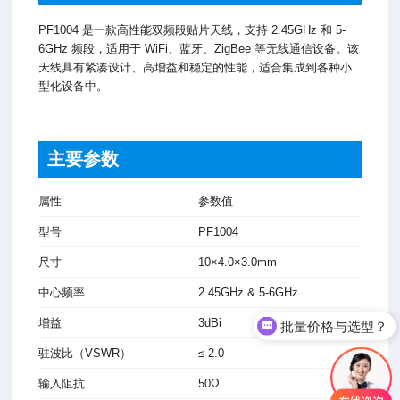
PF1004 是一款高性能双频段贴片天线，支持 2.45GHz 和 5-
6GHz 频段，适用于 WiFi、蓝牙、ZigBee 等无线通信设备。该
天线具有紧凑设计、高增益和稳定的性能，适合集成到各种小
型化设备中。
主要参数
属性
参数值
型号
PF1004
尺寸
10×4.0×3.0mm
中心频率
2.45GHz & 5-6GHz
批量价格与选型？
增益
3dBi
电话微信沟通
驻波比（VSWR）
≤ 2.0
输入阻抗
50Ω