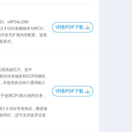
15、nRF54L10和
详情/PDF下载
.4 GHz射频模块与MCU，
的外设组件及可扩展内存配置。该系
封装形式。
体的系统级芯片。其中
非易失性存储器和512KB随机
，并提供多达66个通用输入
详情/PDF下载
相较于使用CPU执行相同任务，
ee及2.4 GHz专有协议，数据速
列协同IC，还可支持蓝牙信道