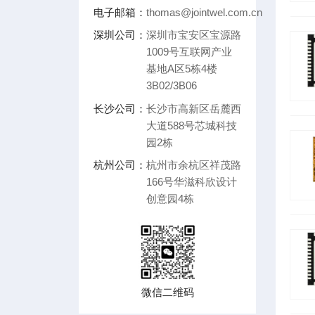
电子邮箱：
thomas@jointwel.com.cn
深圳公司：
深圳市宝安区宝源路
1009号互联网产业
基地A区5栋4楼
3B02/3B06
长沙公司：
长沙市高新区岳麓西
大道588号芯城科技
园2栋
杭州公司：
杭州市余杭区祥茂路
166号华滋科欣设计
创意园4栋
微信二维码