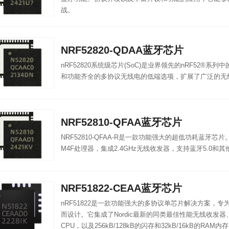
战。
NRF52820-QDAA蓝牙芯片
nRF52820系统级芯片(SoC)是业界领先的nRF52®系
和功能齐全的多协议无线电的低端选项，扩展了广泛的无线
NRF52810-QFAA蓝牙芯片
NRF52810-QFAA-R是一款功能强大的超低功耗蓝牙芯片。它
M4F处理器，集成2.4GHz无线收发器，支持蓝牙5.0和其他
NRF51822-CEAA蓝牙芯片
​nRF51822是一款功能强大的多协议单芯片解决方案，专
而设计。它集成了Nordic最新的同类最佳性能无线收发器、一个
CPU，以及256kB/128kB的闪存和32kB/16kB的RAM内