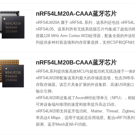
nRF54LM20A-CAAA蓝牙芯片
nRF54LM20A 属于 nRF54L 系列，该系列还包括 nRF54L
nRF54L05。该系列所有无线系统级芯片均集成了超低功耗2
搭载128 MHz Arm Cortex-M33处理器，配备全面
列提供多种封装选项和内存容量选择，支持CSP和QFN
nRF54LM20B-CAAA蓝牙芯片
nRF54L系列提供集高效MCU与超低功耗无线连接于一
nRF54LM20B配备该系列最大的存储器选项，包含2MB
存取存储器。该芯片具备扩展的外设集群、高速USB接口
输出引脚。
nRF54LM20B还集成了Axon神经处理单元（NPU），
可将设备端AI推理的速度和效率提升高达15倍。
nRF54LM20B支持蓝牙低功耗、Matter、Thread、Zigb
率高达4 Mbps，适用于低延迟应用场景。配合nRF70系
探测、蓝牙Mesh及Wi-Fi功能。