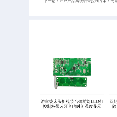
下一篇：户外产品离线语音控制方案：无
调光方案2键/3键电
浴室镜床头柜梳妆台镜前灯LED灯
双
眼阅读灯方案
控制板带蓝牙音响时间温度显示
除