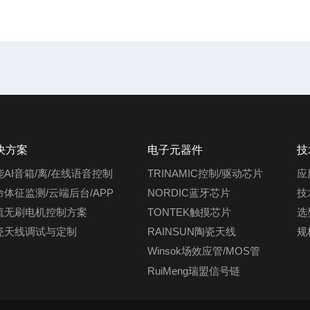
决方案
电子元器件
技
能AI音箱/离/在线语音控制
TRINAMIC控制/驱动芯片
应
命体征监测/云端后台/APP
NORDIC蓝牙芯片
技
流无刷电机控制方案
TONTEK触摸芯片
选
瓷天线调试与定制
RAINSUN陶瓷天线
规
Winsok场效应管/MOS管
RuiMeng瑞盟信号链