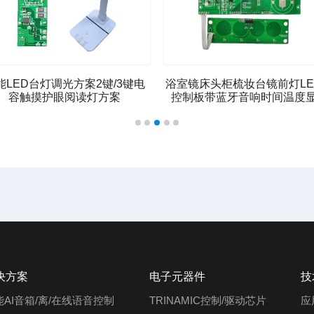
能LED台灯调光方案2键/3键电
浴室镜床头柜梳妆台镜前灯LE
容触摸护眼阅读灯方案
控制板带蓝牙音响时间温度
决方案
电子元器件
技
能AI音箱/离/在线语音控制
TRINAMIC控制/驱动芯片
应