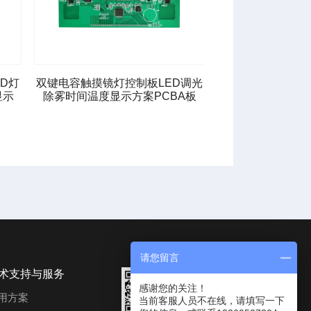
D灯
双键电容触摸镜灯控制板LED调光
双键触摸LED灯
显示
除雾时间温度显示方案PCBA板
镜前调光控制
请您留言
术支持与服务
感谢您的关注！
用方案
当前客服人员不在线，请填写一下