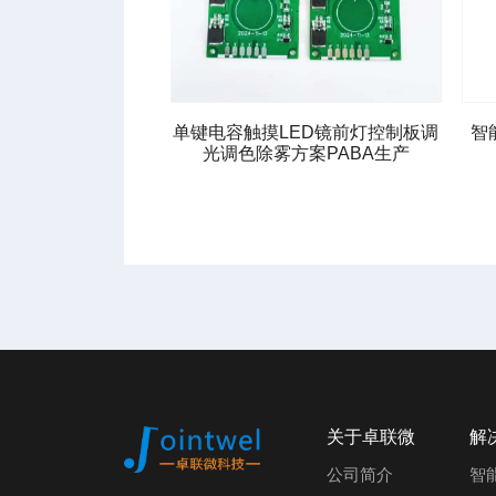
室镜LED灯调光/除
单键电容触摸LED镜前灯控制板调
智
案PCBA板
光调色除雾方案PABA生产
关于卓联微
解
公司简介
智